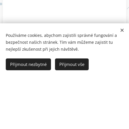
Používáme cookies, abychom zajistili správné fungování a
bezpečnost našich stránek. Tím vám můžeme zajistit tu
nejlepší zkušenost při jejich návštěvě.
Přijmout nezbytné
Přijmout vše
MUDr. Zdeněk Havel
Spojených národů 3022
544 01 Dvůr Králové nad
Labem
+420
499 320 504